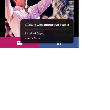
Built with
Interactive Studio
Installed Apps:
• Aura Suite
Als bedrijf
Maatschappelijk verantwoord
Maatschappelijk verantwoord
Benieuwd hoe je als bedrijf verbonden
kan zijn door muziek?
Benieuwd hoe je als bedrijf verbonden kan
zijn door muziek?
Stichting United by Music
IBAN: NL24RABO0138186405
BIC: RABONL2U