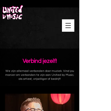
Verbind jezelf!
We zijn allemaal verbonden door muziek. Vind jou
manier om
verbonden te zijn aan United by Music;
als artiest, vrijwilliger of bedrijf!