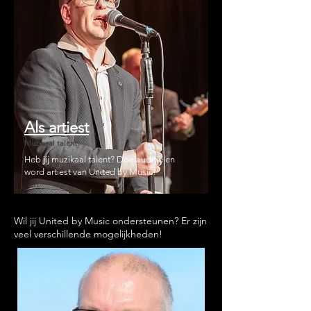
Lees meer
Als artiest
Muzikaal talent
Heb jij muzikaal talent? En wil jij graag jouw
Heb jij muzikaal talent? Doe auditie en
talent ontwikkelen? Word artiest!
word artiest van United by Music!
Wil jij United by Music ondersteunen? Er zijn
veel verschillende mogelijkheden!
Lees meer