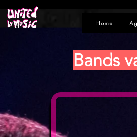
Home
Ag
Bands v