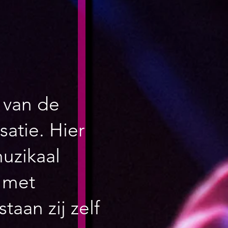
 van de
atie. Hier
muzikaal
p met
taan zij zelf