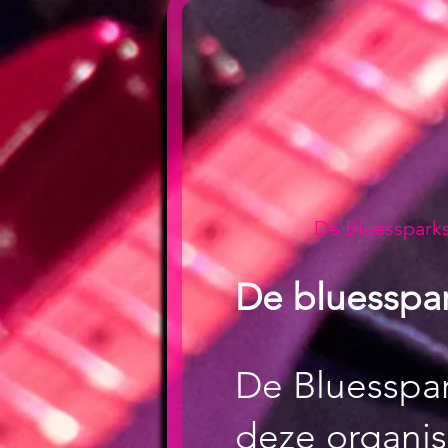
De Bluesspark
De bluesspa
De Bluesspa
deze organis