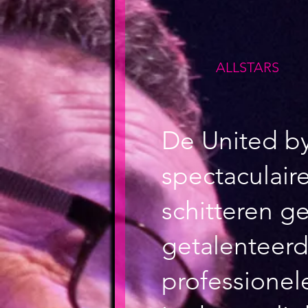
ALLSTARS
De United by
spectaculair
schitteren g
getalenteerd
professionele