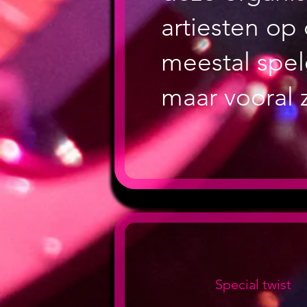
artiesten op
meestal spel
maar vooral 
Special twist