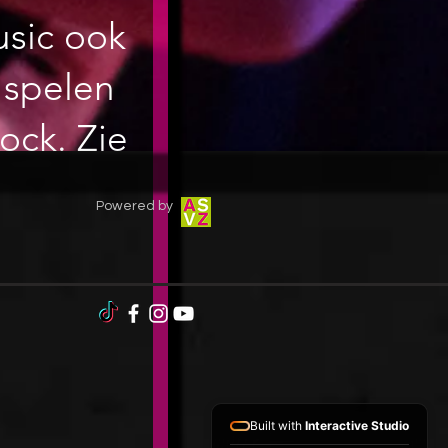
usic ook
 spelen
ock. Zie
Powered by
Built with
Interactive Studio