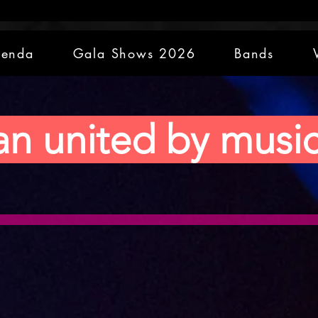
enda
Gala Shows 2026
Bands
an united by musi