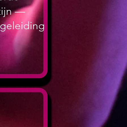
zijn —
egeleiding