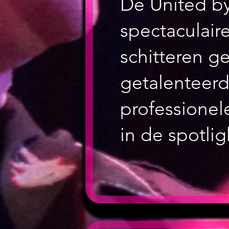
De United by
spectaculair
schitteren g
getalenteerd
professionele
in de spotlig