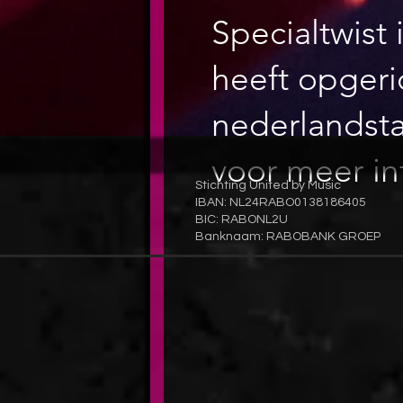
Specialtwist
heeft opgeri
nederlandsta
voor meer in
Stichting United by Music
IBAN: NL24RABO0138186405
BIC: RABONL2U
Banknaam: RABOBANK GROEP