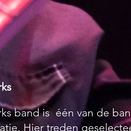
s
rks
rks band is één van de ba
atie. Hier treden geselect