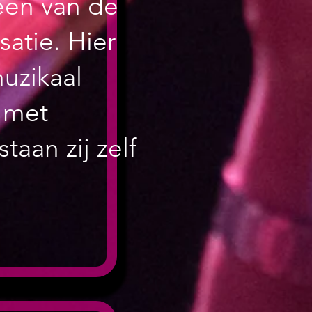
een van de
atie. Hier
muzikaal
p met
taan zij zelf