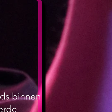
nds binnen
eerde