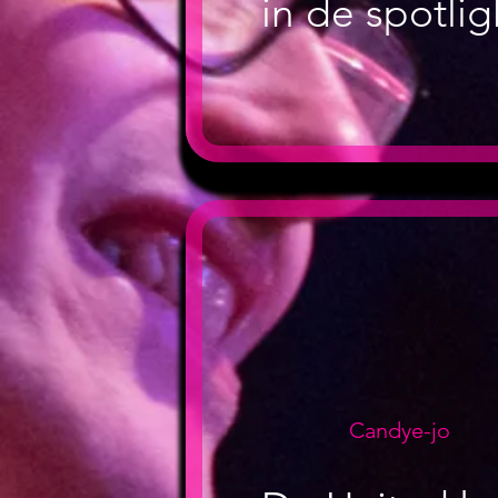
in de spotlig
Candye-jo