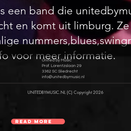
 is een band die unitedbym
cht en komt uit limburg. Ze
lige nummers,blues,swingr
fo voor meer informatie.
United by Music
Prof. Lorentzslaan 29
3362 SC Sliedrecht
info@unitedbymusic.nl
UNITEDBYMUSIC.NL {C} Copyright 2026
Read More