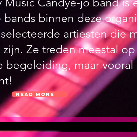
 Music Candye-jo band is 
e bands binnen deze organis
eselecteerde artiesten die 
 zijn. Ze treden meestal o
 begeleiding, maar vooral s
ht!
Read More