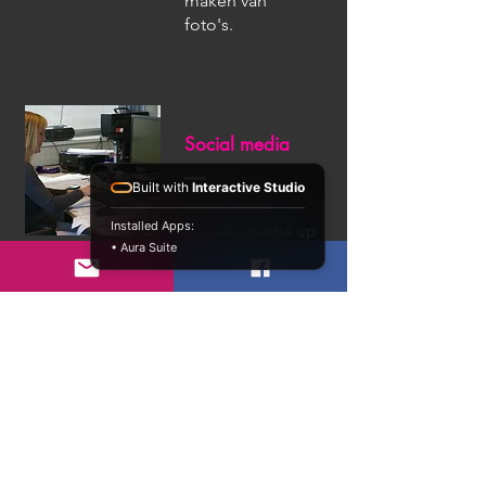
maken van
foto's.
Social media
Built with
Interactive Studio
Houd onze
Installed Apps:
sociale media up
• Aura Suite
to date, zodat
zoveel mogelijk
mensen kunnen
genieten van
United by Music.
Ja, ik wil vrijwilliger worden