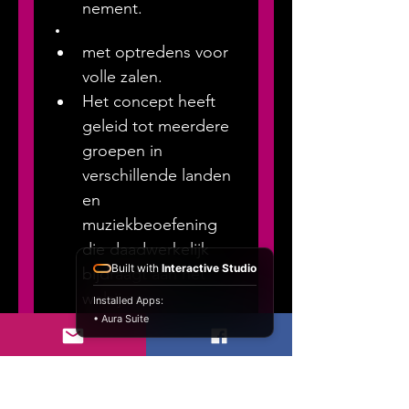
nement.
met optredens voor 
volle zalen.
Het concept heeft 
geleid tot meerdere 
groepen in 
verschillende landen 
en 
muziekbeoefening 
die daadwerkelijk 
Built with
Interactive Studio
bijdraagt aan het 
welzijn en 
Installed Apps:
• Aura Suite
zelfvertrouwen van 
de artiesten.
Impact