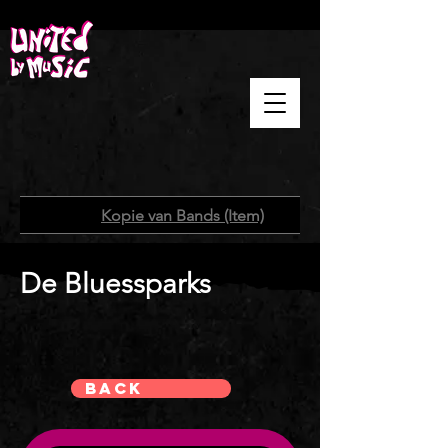
Home
/
Kopie van Bands (Item)
De Bluessparks
Back