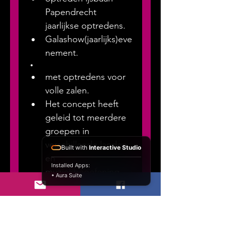
Papendrecht 
jaarlijkse optredens.
Galashow(jaarlijks)eve
nement.
met optredens voor 
volle zalen.
Het concept heeft 
geleid tot meerdere 
groepen in 
verschillende landen 
Built with
Interactive Studio
en 
Installed Apps:
muziekbeoefening 
• Aura Suite
die daadwerkelijk 
bijdraagt aan het 
welzijn en 