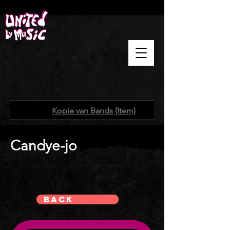
Home
/
Kopie van Bands (Item)
Candye-jo
Back